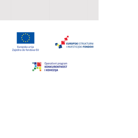
Projekt je sufinancirala Europska unija iz
Europskog fonda za regionalni razvoj.
IMATE UPIT?
OBRATITE NAM
SE