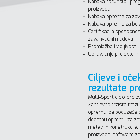
Nabava računala i prog
proizvoda
Nabava opreme za zav
Nabava opreme za bojanj
Certifikacija sposobnos
zavarivačkih radova
Promidžba i vidljivost
Upravljanje projektom i
Ciljeve i oč
rezultate pr
Multi-Sport d.o.o. proi
Zahtjevno tržište traži 
opremu, pa poduzeće p
dodatnu opremu za zav
metalnih konstrukcija, b
proizvoda, software za