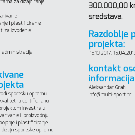
rama za dizajniranje
300.000,00 kn
sredstava.
arivanje
e i plastificiranje
ti za izvođenje
Razdoblje 
projekta:
 administracija
15.10.2017.-15.04.201
kontakt os
ekivane
informacija
ojekta
Aleksandar Grah
zvodi sportsku opremu.
info@multi-sport.hr
kvalitetnu certificiranu
rojektom investira u
arivanje i proizvodnju
ojanje i plastificiranje
 dizajn sportske opreme,