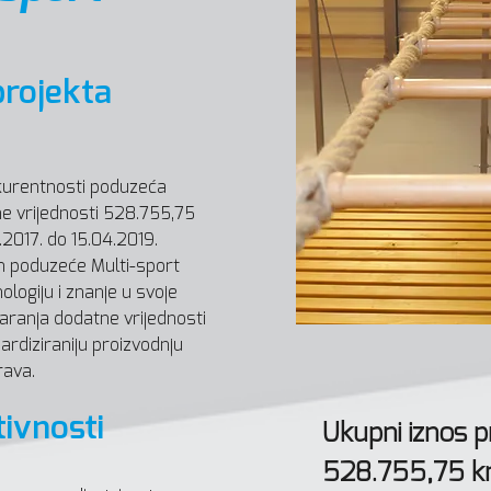
projekta
kurentnosti poduzeća
ne vrijednosti 528.755,75
.2017. do 15.04.2019.
 poduzeće Multi-sport
nologiju i znanje u svoje
varanja dodatne vrijednosti
dardiziraniju proizvodnju
rava.
ivnosti
Ukupni iznos p
528.755,75 kn