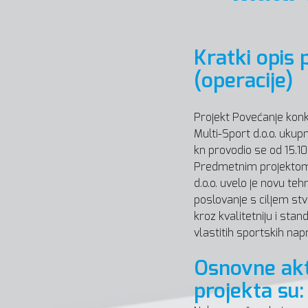
Kratki opis 
(operacije)
Projekt Povećanje kon
Multi-Sport d.o.o. ukup
kn provodio se od 15.10
Predmetnim projektom
d.o.o. uvelo je novu teh
poslovanje s ciljem st
kroz kvalitetniju i stan
vlastitih sportskih nap
Osnovne akt
projekta su: