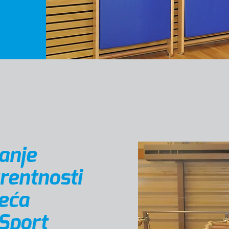
anje
rentnosti
eća
-Sport