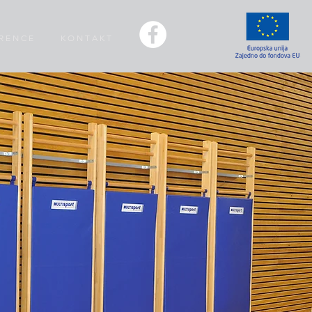
 R E N C E
K O N T A K T