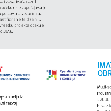
sa i zavarivača raznih
a očekuje se zapošljavanje
na poslovima vezanim uz
astificiranje te dizajn. U
vršetku projekta očekuje
od 35%.
IMA
OBR
Multi-sp
Industri
opska unija iz
52000 
ni razvoj.
Hrvatsk