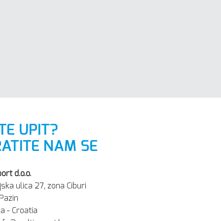
TE UPIT?
ATITE NAM SE
ort d.o.o.
jska ulica 27, zona Ciburi
Pazin
a - Croatia