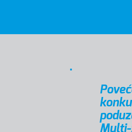
Poveć
konku
poduz
Multi