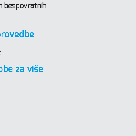
 bespovratnih
provedbe
9.
obe za više